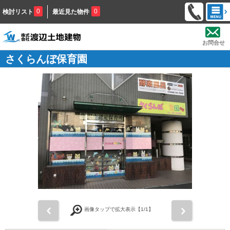
0
0
検討リスト
最近見た物件
お問合せ
さくらんぼ保育園
前
次
画像タップで拡大表示【
1
/1】