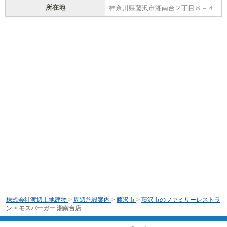
所在地
神奈川県藤沢市湘南台２丁目８－４
株式会社渡辺土地建物
>
周辺施設案内
>
藤沢市
>
藤沢市のファミリーレストラ
ン
>
モスバーガー 湘南台店