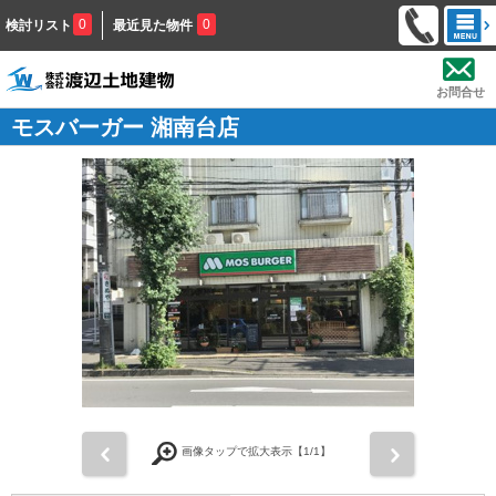
0
0
検討リスト
最近見た物件
お問合せ
モスバーガー 湘南台店
前
次
画像タップで拡大表示【
1
/1】