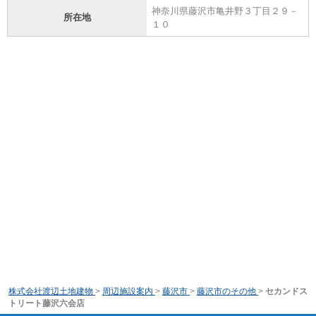
神奈川県藤沢市亀井野３丁目２９－
所在地
１０
株式会社渡辺土地建物
>
周辺施設案内
>
藤沢市
>
藤沢市のその他
>
セカンドス
トリート藤沢六会店