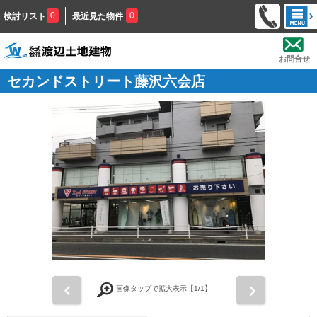
0
0
検討リスト
最近見た物件
お問合せ
セカンドストリート藤沢六会店
前
次
画像タップで拡大表示【
1
/1】