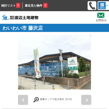
0
0
検討リスト
最近見た物件
お問合せ
わいわい市 藤沢店
前
次
画像タップで拡大表示【
1
/1】