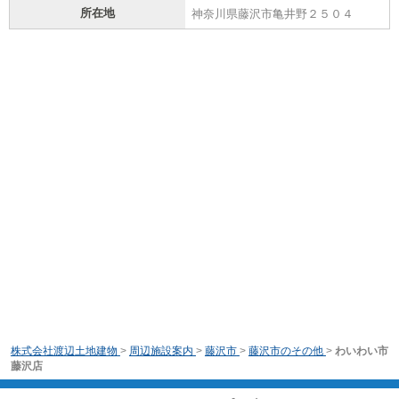
所在地
神奈川県藤沢市亀井野２５０４
株式会社渡辺土地建物
>
周辺施設案内
>
藤沢市
>
藤沢市のその他
>
わいわい市
藤沢店