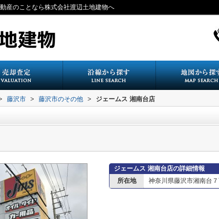
不動産のことなら株式会社渡辺土地建物へ
>
藤沢市
>
藤沢市のその他
>
ジェームス 湘南台店
ジェームス 湘南台店の詳細情報
所在地
神奈川県藤沢市湘南台７