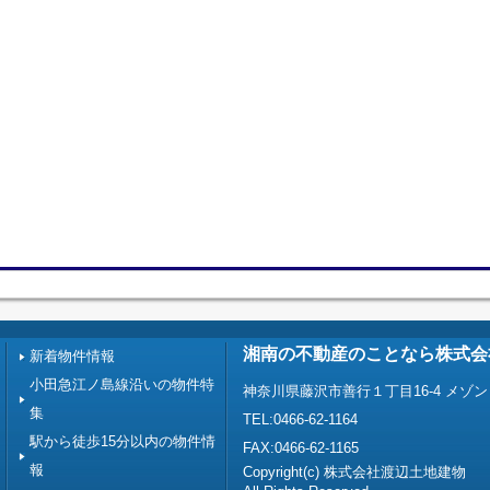
湘南の不動産のことなら株式会
新着物件情報
小田急江ノ島線沿いの物件特
神奈川県藤沢市善行１丁目16-4 メゾン
集
TEL:0466-62-1164
駅から徒歩15分以内の物件情
FAX:0466-62-1165
報
Copyright(c) 株式会社渡辺土地建物