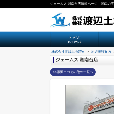
ジェームス 湘南台店情報ページ｜湘南の
株式会社渡辺土地建物
>
周辺施設案内
ジェームス 湘南台店
<<藤沢市のその他の一覧へ