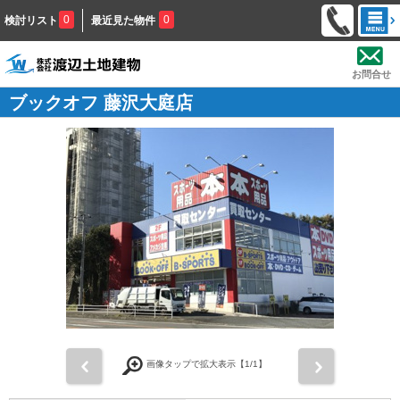
0
0
検討リスト
最近見た物件
お問合せ
ブックオフ 藤沢大庭店
前
次
画像タップで拡大表示【
1
/1】