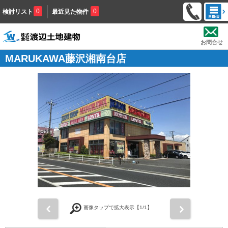
0
0
検討リスト
最近見た物件
お問合せ
MARUKAWA藤沢湘南台店
前
次
画像タップで拡大表示【
1
/1】