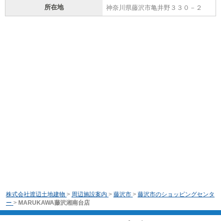
所在地
神奈川県藤沢市亀井野３３０－２
株式会社渡辺土地建物
>
周辺施設案内
>
藤沢市
>
藤沢市のショッピングセンタ
ー
>
MARUKAWA藤沢湘南台店