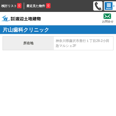
0
0
検討リスト
最近見た物件
お問合せ
片山歯科クリニック
神奈川県藤沢市善行１丁目28-2小田
所在地
急マルシェ2F