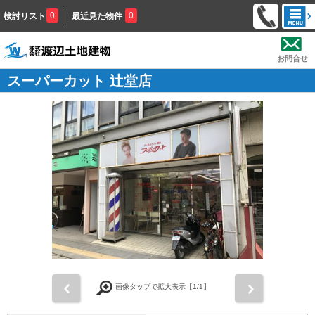
0
0
検討リスト
最近見た物件
お問合せ
スーパーカット 辻堂店
前
次
画像タップで拡大表示【
1
/1】