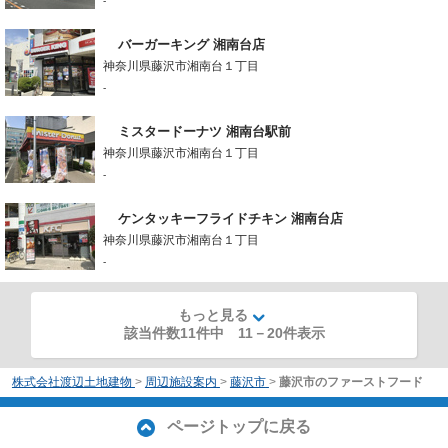
-
バーガーキング 湘南台店
神奈川県藤沢市湘南台１丁目
-
ミスタードーナツ 湘南台駅前
神奈川県藤沢市湘南台１丁目
-
ケンタッキーフライドチキン 湘南台店
神奈川県藤沢市湘南台１丁目
-
もっと見る
該当件数11件中
11
－
20
件表示
株式会社渡辺土地建物
>
周辺施設案内
>
藤沢市
>
藤沢市のファーストフード
ページトップに戻る