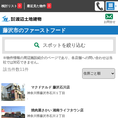
0
0
検討リスト
最近見た物件
お問合せ
藤沢市のファーストフード
スポットを絞り込む
※物件情報の周辺施設紹介のページであり、各店舗への問い合わせは当
社では対応できません。
該当件数
11
件
マクドナルド 藤沢石川店
神奈川県藤沢市石川１丁目
-
焼肉屋さかい 湘南ライフタウン店
神奈川県藤沢市石川２丁目