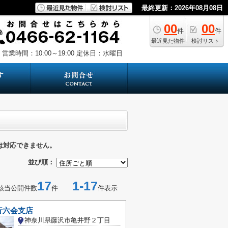
最終更新：2026年08月08日
00
00
件
件
最近見た物件
検討リスト
営業時間：10:00～19:00
定休日：水曜日
は対応できません。
並び順：
17
1-17
該当公開件数
件
件表示
行六会支店
神奈川県藤沢市亀井野２丁目