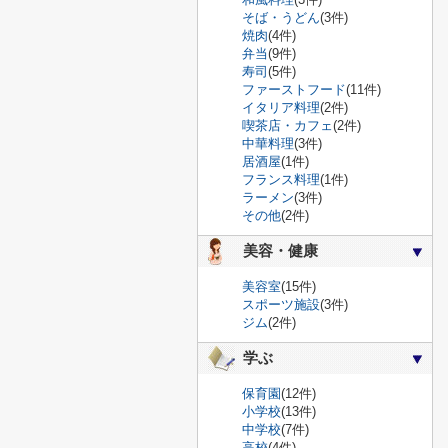
そば・うどん
(3件)
焼肉
(4件)
弁当
(9件)
寿司
(5件)
ファーストフード
(11件)
イタリア料理
(2件)
喫茶店・カフェ
(2件)
中華料理
(3件)
居酒屋
(1件)
フランス料理
(1件)
ラーメン
(3件)
その他
(2件)
美容・健康
美容室
(15件)
スポーツ施設
(3件)
ジム
(2件)
学ぶ
保育園
(12件)
小学校
(13件)
中学校
(7件)
高校
(4件)