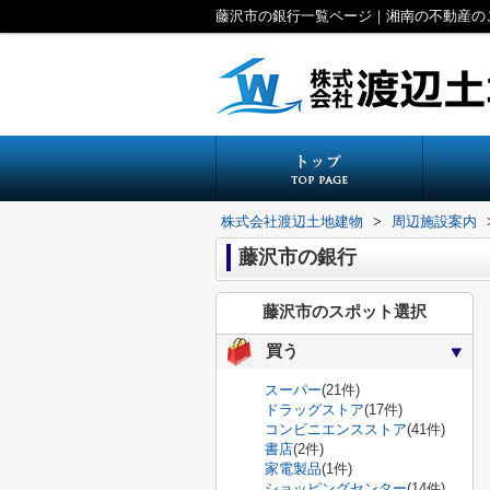
藤沢市の銀行一覧ページ｜湘南の不動産の
株式会社渡辺土地建物
>
周辺施設案内
藤沢市の銀行
藤沢市のスポット選択
買う
スーパー
(21件)
ドラッグストア
(17件)
コンビニエンスストア
(41件)
書店
(2件)
家電製品
(1件)
ショッピングセンター
(14件)