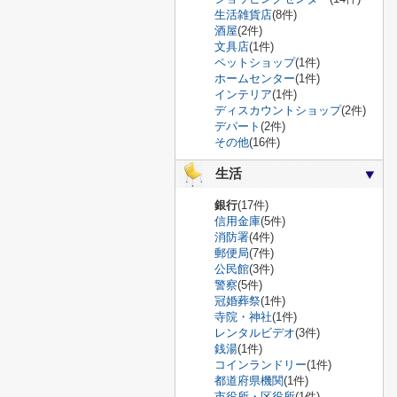
生活雑貨店
(8件)
酒屋
(2件)
文具店
(1件)
ペットショップ
(1件)
ホームセンター
(1件)
インテリア
(1件)
ディスカウントショップ
(2件)
デパート
(2件)
その他
(16件)
生活
銀行
(17件)
信用金庫
(5件)
消防署
(4件)
郵便局
(7件)
公民館
(3件)
警察
(5件)
冠婚葬祭
(1件)
寺院・神社
(1件)
レンタルビデオ
(3件)
銭湯
(1件)
コインランドリー
(1件)
都道府県機関
(1件)
市役所・区役所
(1件)