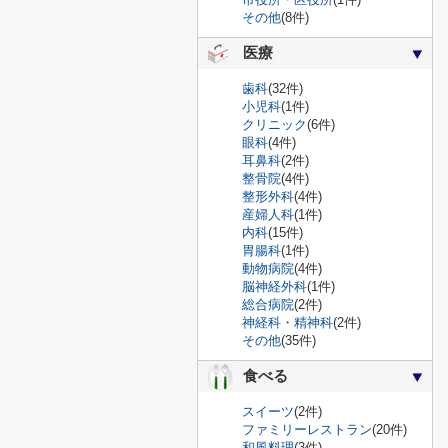
その他
(8件)
医療
歯科
(32件)
小児科
(1件)
クリニック
(6件)
眼科
(4件)
耳鼻科
(2件)
整骨院
(4件)
整形外科
(4件)
産婦人科
(1件)
内科
(15件)
胃腸科
(1件)
動物病院
(4件)
脳神経外科
(1件)
総合病院
(2件)
神経科・精神科
(2件)
その他
(35件)
食べる
スイーツ
(2件)
ファミリーレストラン
(20件)
和風料理
(3件)