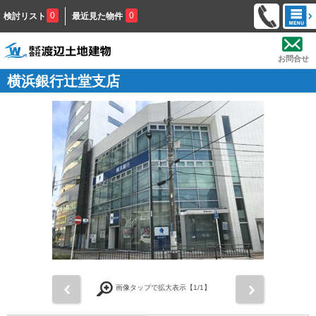
0
0
検討リスト
最近見た物件
お問合せ
横浜銀行辻堂支店
前
次
画像タップで拡大表示【
1
/1】